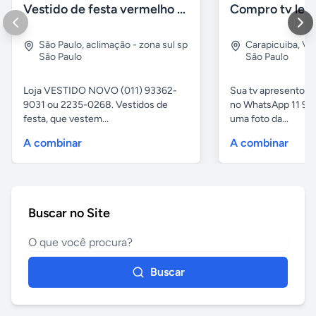
Vestido de festa vermelho com brilho e pedraria
Compro tv led
São Paulo
,
aclimação - zona sul sp
Carapicuiba
,
Vil
São Paulo
São Paulo
Loja VESTIDO NOVO (011) 93362-
Sua tv apresentou
9031 ou 2235-0268. Vestidos de
no WhatsApp 11 97
festa, que vestem...
uma foto da...
A combinar
A combinar
Buscar no Site
Buscar