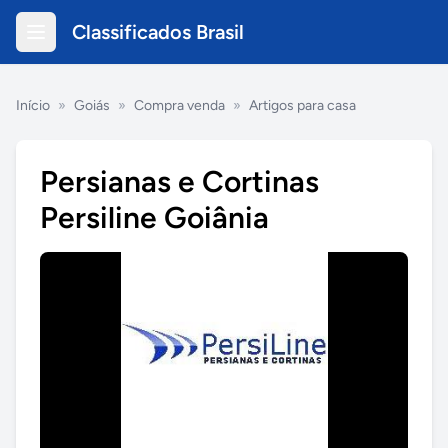
Classificados Brasil
Início
»
Goiás
»
Compra venda
»
Artigos para casa
Persianas e Cortinas
Persiline Goiânia