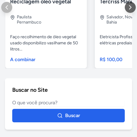
Reciclagem oleo vegetal
Paulista
Salvador
,
Nova B
Pernambuco
Bahia
Faço recolhimento de óleo vegetal
Eletricista Profissi
usado disponibilizo vasilhame de 50
elétricas prediais e 
litros...
A combinar
R$ 100,00
Buscar no Site
Buscar