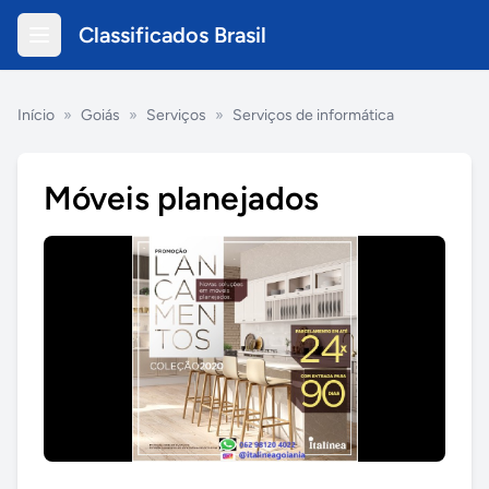
Classificados Brasil
Início
»
Goiás
»
Serviços
»
Serviços de informática
Móveis planejados