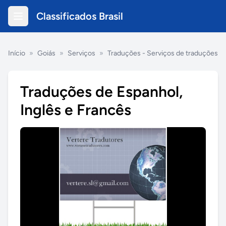
Classificados Brasil
Início
»
Goiás
»
Serviços
»
Traduções - Serviços de traduções
Traduções de Espanhol,
Inglês e Francês