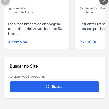
Paulista
Salvador
,
Nova B
Pernambuco
Bahia
Faço recolhimento de óleo vegetal
Eletricista Profissi
usado disponibilizo vasilhame de 50
elétricas prediais e 
litros...
A combinar
R$ 100,00
Buscar no Site
Buscar