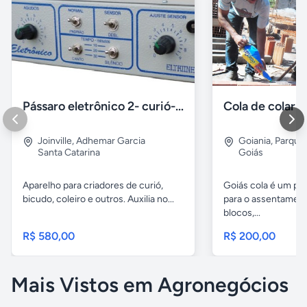
Pássaro eletrônico 2- curió- bicudo- coleiro
Joinville
,
Adhemar Garcia
Goiania
,
Parque 
Santa Catarina
Goiás
Aparelho para criadores de curió,
Goiás cola é um pr
bicudo, coleiro e outros. Auxilia no...
para o assentamento
blocos,...
R$ 580,00
R$ 200,00
Mais Vistos em Agronegócios