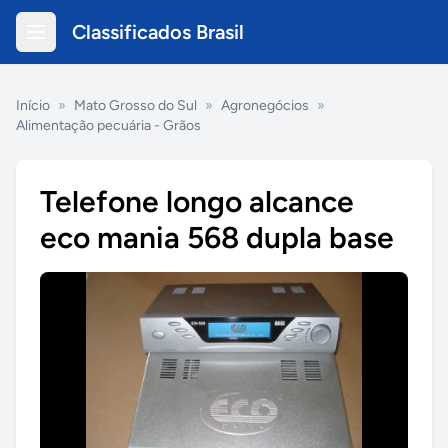
Classificados Brasil
Início
»
Mato Grosso do Sul
»
Agronegócios
»
Alimentação pecuária - Grãos
Telefone longo alcance
eco mania 568 dupla base