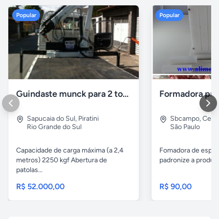
Popular
Popular
Guindaste munck para 2 toneladas
Sapucaia do Sul
,
Piratini
Sbcampo
,
Cent
Rio Grande do Sul
São Paulo
Capacidade de carga máxima (a 2,4
Fomadora de espeto
metros) 2250 kgf Abertura de
padronize a produçã
patolas...
R$ 52.000,00
R$ 90,00