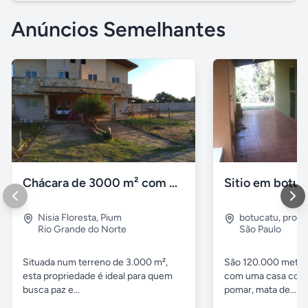
Anúncios Semelhantes
Chácara de 3000 m² com Casa Duplex Geminada em Pium/RN
Sitio em botuc
Nisia Floresta
,
Pium
botucatu
,
proxi
Rio Grande do Norte
São Paulo
Situada num terreno de 3.000 m²,
São 120.000 metro
esta propriedade é ideal para quem
com uma casa com 
busca paz e...
pomar, mata de...