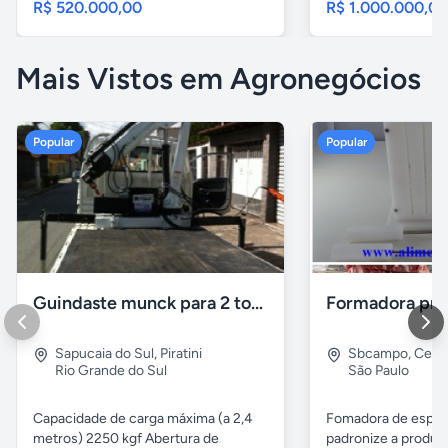
R$ 520.000,00
R$ 1.000.000,0
Mais Vistos em Agronegócios
Popular
Popular
Guindaste munck para 2 toneladas
Sapucaia do Sul
,
Piratini
Sbcampo
,
Cent
Rio Grande do Sul
São Paulo
Capacidade de carga máxima (a 2,4
Fomadora de espeto
metros) 2250 kgf Abertura de
padronize a produçã