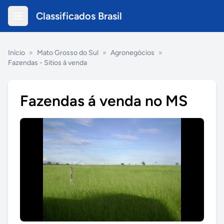
Classificados Brasil
Início
»
Mato Grosso do Sul
»
Agronegócios
»
Fazendas - Sitios à venda
Fazendas á venda no MS