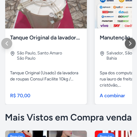
Tanque Original da lavadora de roupas Consul / Brastemp
São Paulo
,
Santo Amaro
Salvador
,
São C
São Paulo
Bahia
Tanque Original (Usado) da lavadora
Spa dos computado
de roupas Consul Facilite 10kg /...
rua lauro de freitas,
cristóvão,...
R$ 70,00
A combinar
Mais Vistos em Compra venda
Popular
Popular