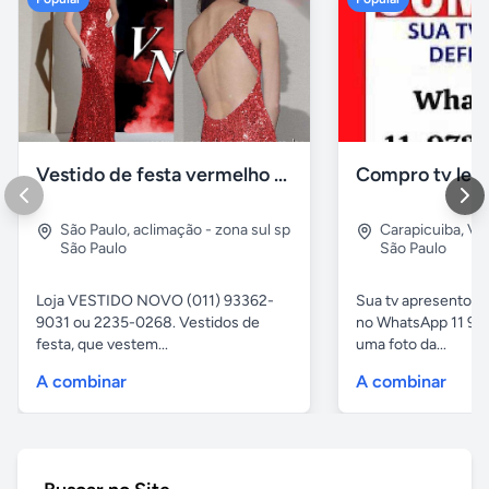
Vestido de festa vermelho com brilho e pedraria
Compro tv led
São Paulo
,
aclimação - zona sul sp
Carapicuiba
,
Vil
São Paulo
São Paulo
Loja VESTIDO NOVO (011) 93362-
Sua tv apresentou
9031 ou 2235-0268. Vestidos de
no WhatsApp 11 97
festa, que vestem...
uma foto da...
A combinar
A combinar