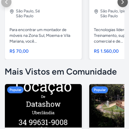
São Paulo
,
Sé
São Paulo
,
Ipira
São Paulo
São Paulo
Para encontrar um montador de
Tecnologias líderes
móveis na Zona Sul, Moema e Vila
Treinamento, supor
Mariana, você...
comercial e de...
R$ 70,00
R$ 1.560,00
Mais Vistos em Comunidade
Popular
Popular