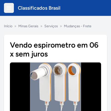
Classificados Brasil
Início
»
Minas Gerais
»
Serviços
»
Mudanças - Frete
Vendo espirometro em 06
x sem juros