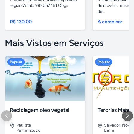
regiao Whats 982057451 Obg..
de moveis, retirada
de...
R$ 130,00
A combinar
Mais Vistos em Serviços
Popular
Popular
Reciclagem oleo vegetal
Paulista
Salvador
,
Nova B
Pernambuco
Bahia