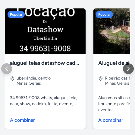
Popular
Popular
aluguel telas datashow cadeiras uberlândia
uberlândia
,
centro
Ribeirão das N
Minas Gerais
Minas Gerais
34 99631-9008 whats, aluguel, tela,
Alugamos sítios pr
data, show, cadeira, festa, evento,...
horizonte para fina
eventos,...
A combinar
A combinar