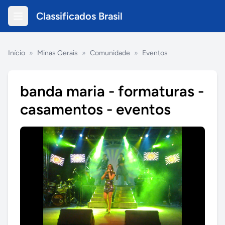
Classificados Brasil
Início
»
Minas Gerais
»
Comunidade
»
Eventos
banda maria - formaturas -
casamentos - eventos