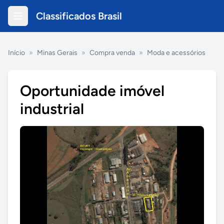
Classificados Brasil
Início
»
Minas Gerais
»
Compra venda
»
Moda e acessórios
Oportunidade imóvel
industrial