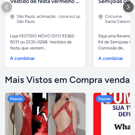
Vestido de festa vermelho com brilho e pedraria
São Paulo
,
aclimação - zona sul sp
Criciuma
São Paulo
Santa Catarina
Loja VESTIDO NOVO (011) 93362-
Seja uma Revended
9031 ou 2235-0268. Vestidos de
Kit de Semijoias
festa, que vestem...
Comissão de...
A combinar
A combinar
Mais Vistos em Compra venda
Popular
Popular