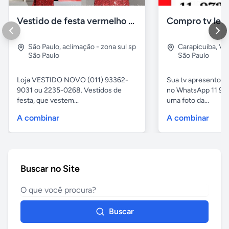
Vestido de festa vermelho com brilho e pedraria
Compro tv led
São Paulo
,
aclimação - zona sul sp
Carapicuiba
,
Vil
São Paulo
São Paulo
Loja VESTIDO NOVO (011) 93362-
Sua tv apresentou
9031 ou 2235-0268. Vestidos de
no WhatsApp 11 97
festa, que vestem...
uma foto da...
A combinar
A combinar
Buscar no Site
Buscar