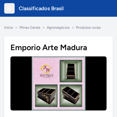
Classificados Brasil
Início
»
Minas Gerais
»
Agronegócios
»
Produtos rurais
Emporio Arte Madura