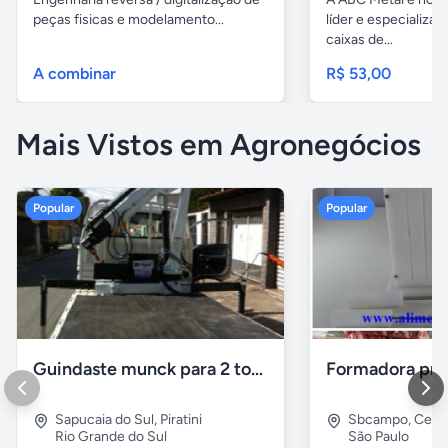
peças fisicas e modelamento...
líder e especializa
caixas de...
A combinar
R$ 53,00
Mais Vistos em Agronegócios
Popular
Popular
Guindaste munck para 2 toneladas
Sapucaia do Sul
,
Piratini
Sbcampo
,
Cent
Rio Grande do Sul
São Paulo