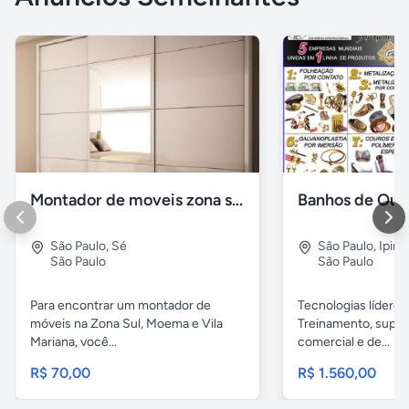
Montador de moveis zona sul moema, vila mariana
São Paulo
,
Sé
São Paulo
,
Ipira
São Paulo
São Paulo
Para encontrar um montador de
Tecnologias líderes
móveis na Zona Sul, Moema e Vila
Treinamento, supor
Mariana, você...
comercial e de...
R$ 70,00
R$ 1.560,00