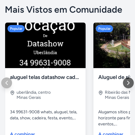
Mais Vistos em Comunidade
Popular
Popular
aluguel telas datashow cadeiras uberlândia
uberlândia
,
centro
Ribeirão das N
Minas Gerais
Minas Gerais
34 99631-9008 whats, aluguel, tela,
Alugamos sítios pr
data, show, cadeira, festa, evento,...
horizonte para fina
eventos,...
A combinar
A combinar