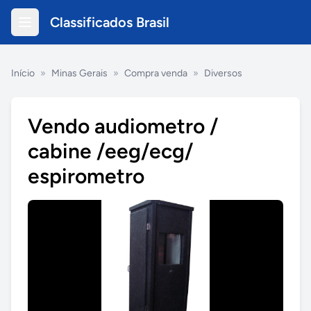
Classificados Brasil
Início
»
Minas Gerais
»
Compra venda
»
Diversos
Vendo audiometro /
cabine /eeg/ecg/
espirometro