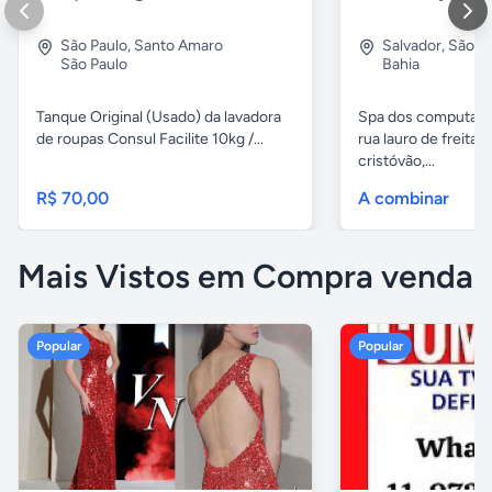
São Paulo
,
Santo Amaro
Salvador
,
São C
São Paulo
Bahia
Tanque Original (Usado) da lavadora
Spa dos computado
de roupas Consul Facilite 10kg /...
rua lauro de freitas,
cristóvão,...
R$ 70,00
A combinar
Mais Vistos em Compra venda
Popular
Popular