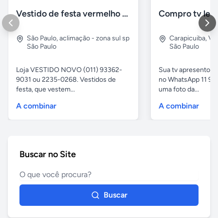
Vestido de festa vermelho com brilho e pedraria
Compro tv led
São Paulo
,
aclimação - zona sul sp
Carapicuiba
,
Vil
São Paulo
São Paulo
Loja VESTIDO NOVO (011) 93362-
Sua tv apresentou
9031 ou 2235-0268. Vestidos de
no WhatsApp 11 97
festa, que vestem...
uma foto da...
A combinar
A combinar
Buscar no Site
Buscar