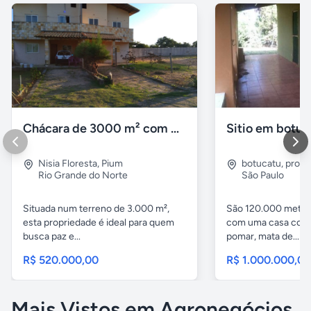
Chácara de 3000 m² com Casa Duplex Geminada em Pium/RN
Sitio em botuc
Nisia Floresta
,
Pium
botucatu
,
proxi
Rio Grande do Norte
São Paulo
Situada num terreno de 3.000 m²,
São 120.000 metro
esta propriedade é ideal para quem
com uma casa com 
busca paz e...
pomar, mata de...
R$ 520.000,00
R$ 1.000.000,0
Mais Vistos em Agronegócios