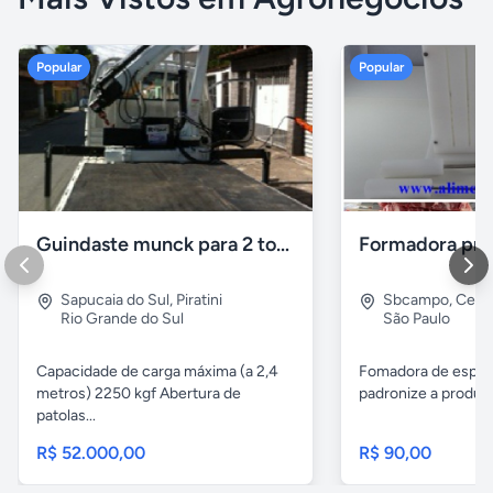
Popular
Popular
Guindaste munck para 2 toneladas
Sapucaia do Sul
,
Piratini
Sbcampo
,
Cent
Rio Grande do Sul
São Paulo
Capacidade de carga máxima (a 2,4
Fomadora de espeto
metros) 2250 kgf Abertura de
padronize a produçã
patolas...
R$ 52.000,00
R$ 90,00