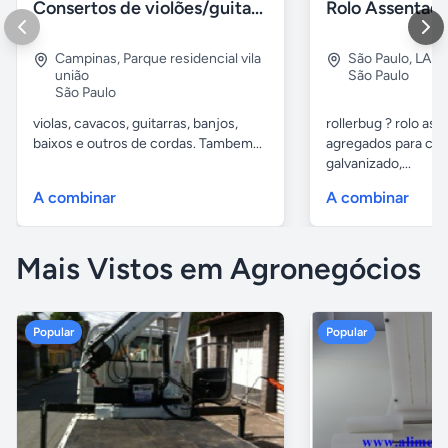
Consertos de violões/guitarras e outros de cordas
Campinas
,
Parque residencial vila
São Paulo
,
LAP
união
São Paulo
São Paulo
violas, cavacos, guitarras, banjos,
rollerbug ? rolo ass
baixos e outros de cordas. Tambem...
agregados para con
galvanizado,...
A combinar
A combinar
Mais Vistos em Agronegócios
Popular
Popular