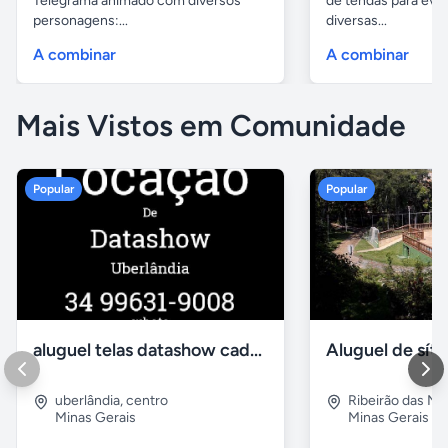
Telegrama animado com diversos
de tendas para eve
personagens:...
diversas...
A combinar
A combinar
Mais Vistos em Comunidade
Popular
Popular
aluguel telas datashow cadeiras uberlândia
uberlândia
,
centro
Ribeirão das N
Minas Gerais
Minas Gerais