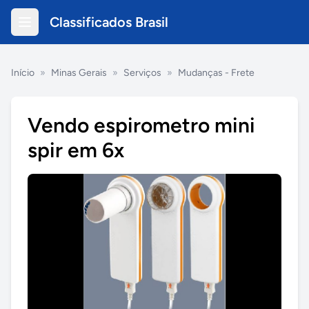
Classificados Brasil
Início
»
Minas Gerais
»
Serviços
»
Mudanças - Frete
Vendo espirometro mini
spir em 6x