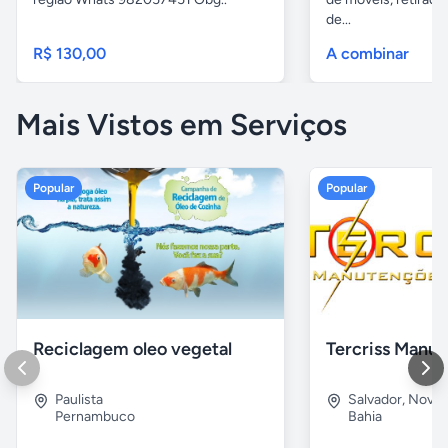
de...
R$ 130,00
A combinar
Mais Vistos em Serviços
Popular
Popular
Reciclagem oleo vegetal
Paulista
Salvador
,
Nova B
Pernambuco
Bahia