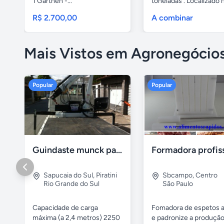
1 Garthen -...
toneladas . Localizado n
R$ 2.700,00
A combinar
Mais Vistos em Agronegócio
Popular
Popular
Guindaste munck para 2 toneladas
Sapucaia do Sul
,
Piratini
Sbcampo
,
Centro
Rio Grande do Sul
São Paulo
Capacidade de carga
Fomadora de espetos a
máxima (a 2,4 metros) 2250
e padronize a produçã