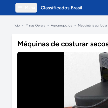
Classificados Brasil
Menu
Início
»
Minas Gerais
»
Agronegócios
»
Maquinária agrícola
Máquinas de costurar saco