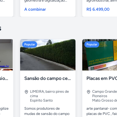
o...
geometria e digitalização...
agroindustrial, alime
A combinar
R$ 6.499,00
s
Popular
Popular
Formadora profissional carne
Sansão do campo cerca viva por 0,65 á muda
LIMEIRA
,
bairro:pires de
Campo Grande
cima
Pioneiros
Espírito Santo
Mato Grosso d
gilize
Somos produtores de
arte pantanal- com.
o
mudas de sansão do campo
placas de PVC , fai