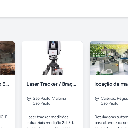
Escavadeira Volvo EC210-B 2013
Laser Tracker / Braço Faro Medições 2D / 3D Locação
São Paulo
,
V alpina
Caieiras
,
Regiã
São Paulo
São Paulo
10-B
Laser tracker medições
Rotuladoras autom
industriais medição 2d, 3d,
para atender os s