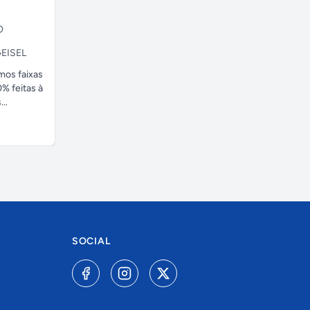
O
EISEL
amos faixas
% feitas à
..
SOCIAL