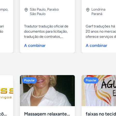
Campo
,
São Paulo
,
Paraíso
Londrina
São Paulo
Paraná
ari
Tradutor tradução oficial de
Garf traduções há
ão
documentos para licitação,
20 anos no merca
.
tradução de contratos,...
oferece serviços 
tradução,...
A combinar
A combinar
Popular
Popular
Tercriss Manutenções e Serviços
Massagem relaxante- terapeutica e depilação