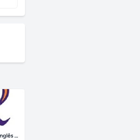
Traduções ao inglês - espanhol
Traduz docs - laerte j silva