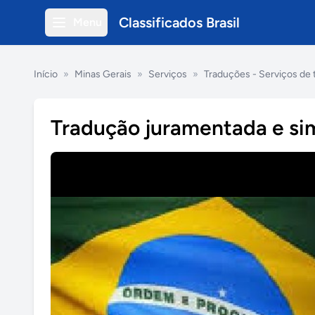
Classificados Brasil
Menu
Início
»
Minas Gerais
»
Serviços
»
Traduções - Serviços de
Tradução juramentada e si