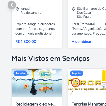
xangai
São Bernardo do 
Rio de Janeiro
Dos Casa
São Paulo
Explore Xangai e arredores
Farsi (Persa/Irã) ----- D
com conforto e segurança
(Persa/Afeganistão). N
com um guia profissional
Juramentado. Preços:..
em...
R$ 1.800,00
A combinar
Mais Vistos em Serviços
Popular
Popular
Reciclagem oleo vegetal