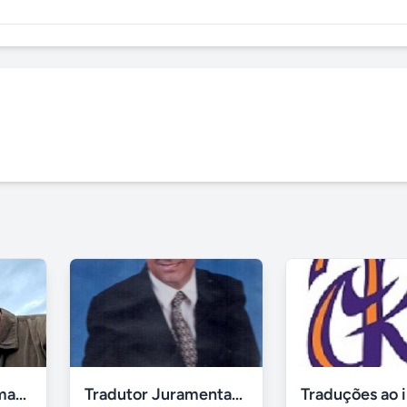
Tradutor das Idiomas Farsi (Persa)/Dari (Persa) - Simples
Tradutor Juramentado em São Paulo Gilmar Ribeiro