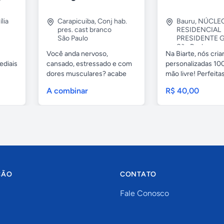
lia
Carapicuiba
,
Conj hab.
Bauru
,
NÚCLE
pres. cast branco
RESIDENCIAL
São Paulo
PRESIDENTE G
São Paulo
Você anda nervoso,
Na Biarte, nós cri
ediais
cansado, estressado e com
personalizadas 100
dores musculares? acabe
mão livre! Perfeitas.
com esses...
A combinar
R$ 40,00
ÇÃO
CONTATO
Fale Conosco