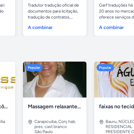
ari
Tradutor tradução oficial de
Garf traduções há
ão
documentos para licitação,
20 anos no merca
.
tradução de contratos,...
oferece serviços 
tradução,...
A combinar
A combinar
Popular
Popular
Tercriss Manutenções e Serviços
Massagem relaxante- terapeutica e depilação
lia
Carapicuiba
,
Conj hab.
Bauru
,
NÚCLE
pres. cast branco
RESIDENCIAL
São Paulo
PRESIDENTE G