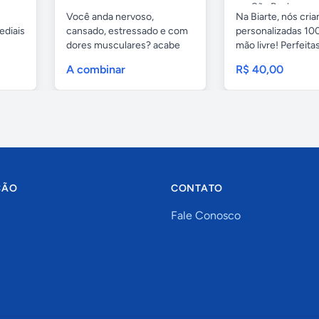
São Paulo
Você anda nervoso,
Na Biarte, nós cri
ediais
cansado, estressado e com
personalizadas 100
dores musculares? acabe
mão livre! Perfeitas.
com esses...
A combinar
R$ 40,00
ÇÃO
CONTATO
Fale Conosco