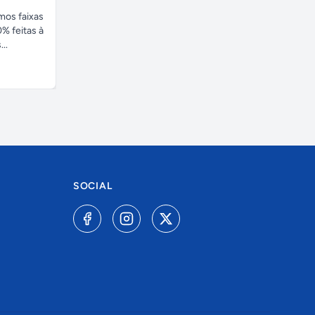
amos faixas
% feitas à
..
SOCIAL