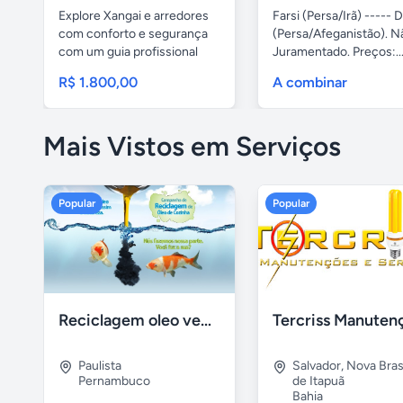
Explore Xangai e arredores
Farsi (Persa/Irã) ----- D
com conforto e segurança
(Persa/Afeganistão). N
com um guia profissional
Juramentado. Preços:..
em...
R$ 1.800,00
A combinar
Mais Vistos em Serviços
Popular
Popular
Reciclagem oleo vegetal
Paulista
Salvador
,
Nova Brasí
Pernambuco
de Itapuã
Bahia