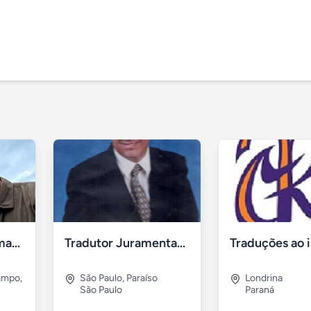
Tradutor das Idiomas Farsi (Persa)/Dari (Persa) - Simples
Tradutor Juramentado em São Paulo Gilmar Ribeiro
Campo
,
São Paulo
,
Paraíso
Londrina
São Paulo
Paraná