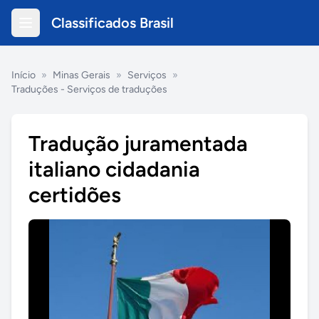
Classificados Brasil
Início
»
Minas Gerais
»
Serviços
»
Traduções - Serviços de traduções
Tradução juramentada
italiano cidadania
certidões