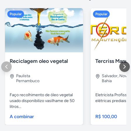
Popular
Popular
Reciclagem oleo vegetal
Paulista
Salvador
,
Nova B
Pernambuco
Bahia
Faço recolhimento de óleo vegetal
Eletricista Profissi
usado disponibilizo vasilhame de 50
elétricas prediais e 
litros...
A combinar
R$ 100,00