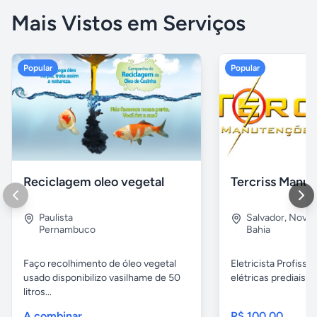
Mais Vistos em Serviços
Popular
Popular
Reciclagem oleo vegetal
Paulista
Salvador
,
Nova B
Pernambuco
Bahia
Faço recolhimento de óleo vegetal
Eletricista Profissi
usado disponibilizo vasilhame de 50
elétricas prediais e 
litros...
A combinar
R$ 100,00