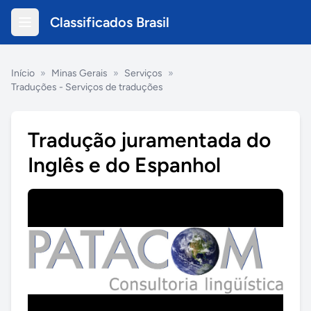
Classificados Brasil
Início
»
Minas Gerais
»
Serviços
»
Traduções - Serviços de traduções
Tradução juramentada do
Inglês e do Espanhol