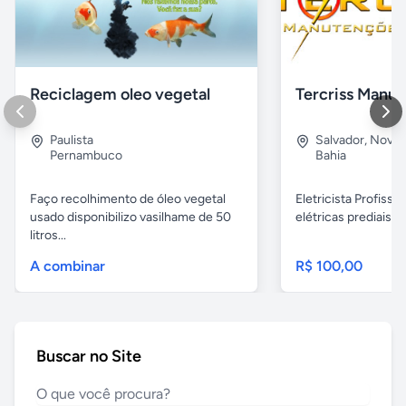
Reciclagem oleo vegetal
Paulista
Salvador
,
Nova B
Pernambuco
Bahia
Faço recolhimento de óleo vegetal
Eletricista Profissi
usado disponibilizo vasilhame de 50
elétricas prediais e 
litros...
A combinar
R$ 100,00
Buscar no Site