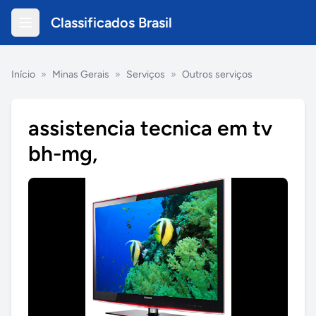
Classificados Brasil
Início
»
Minas Gerais
»
Serviços
»
Outros serviços
assistencia tecnica em tv
bh-mg,