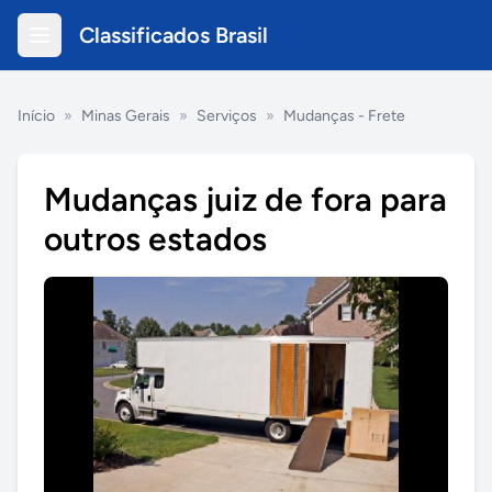
Classificados Brasil
Início
»
Minas Gerais
»
Serviços
»
Mudanças - Frete
Mudanças juiz de fora para
outros estados