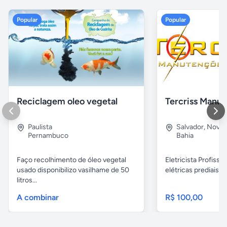
Popular
Popular
Reciclagem oleo vegetal
Paulista
Salvador
,
Nova B
Pernambuco
Bahia
Faço recolhimento de óleo vegetal
Eletricista Profissi
usado disponibilizo vasilhame de 50
elétricas prediais e 
litros...
A combinar
R$ 100,00