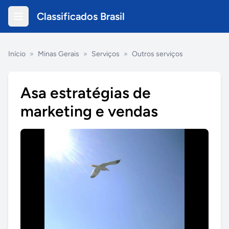
Classificados Brasil
Início
»
Minas Gerais
»
Serviços
»
Outros serviços
Asa estratégias de
marketing e vendas