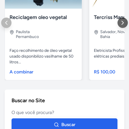
Reciclagem oleo vegetal
Paulista
Salvador
,
Nova B
Pernambuco
Bahia
Faço recolhimento de óleo vegetal
Eletricista Profissi
usado disponibilizo vasilhame de 50
elétricas prediais e 
litros...
A combinar
R$ 100,00
Buscar no Site
Buscar