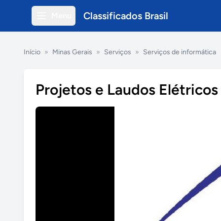
Classificados Brasil
Menu
Início
»
Minas Gerais
»
Serviços
»
Serviços de informática
Projetos e Laudos Elétrico