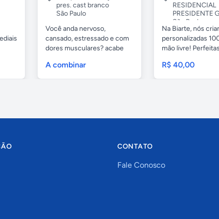
pres. cast branco
RESIDENCIAL
São Paulo
PRESIDENTE G
São Paulo
Você anda nervoso,
Na Biarte, nós cri
ediais
cansado, estressado e com
personalizadas 100
dores musculares? acabe
mão livre! Perfeitas.
com esses...
A combinar
R$ 40,00
ÇÃO
CONTATO
Fale Conosco