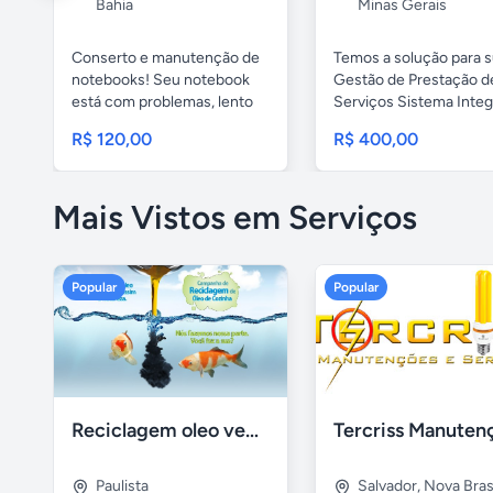
Bahia
Minas Gerais
Conserto e manutenção de
Temos a solução para 
notebooks! Seu notebook
Gestão de Prestação d
está com problemas, lento
Serviços Sistema Inte
ou...
com ...
R$ 120,00
R$ 400,00
Mais Vistos em Serviços
Popular
Popular
Reciclagem oleo vegetal
Paulista
Salvador
,
Nova Brasí