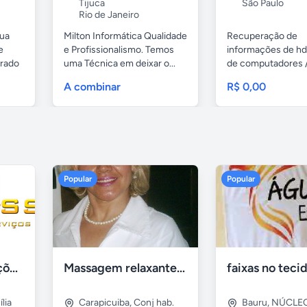
Tijuca
São Paulo
Rio de Janeiro
sua
Milton Informática Qualidade
Recuperação de
e
e Profissionalismo. Temos
informações de hd
grado
uma Técnica em deixar o...
de computadores 
notebooks,...
A combinar
R$ 0,00
Popular
Popular
Tercriss Manutenções e Serviços
Massagem relaxante- terapeutica e depilação
lia
Carapicuiba
,
Conj hab.
Bauru
,
NÚCLE