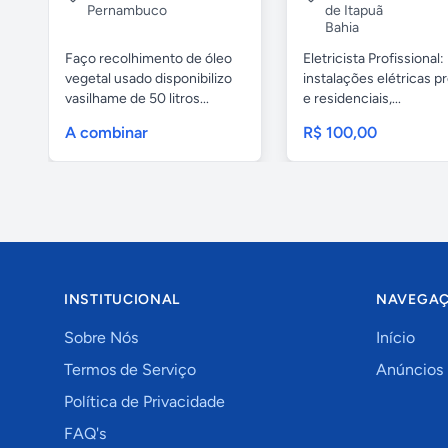
Pernambuco
de Itapuã
Bahia
Faço recolhimento de óleo
Eletricista Profissional:
vegetal usado disponibilizo
instalações elétricas pr
vasilhame de 50 litros...
e residenciais,...
A combinar
R$ 100,00
INSTITUCIONAL
NAVEGA
Sobre Nós
Início
Termos de Serviço
Anúncios
Política de Privacidade
FAQ's