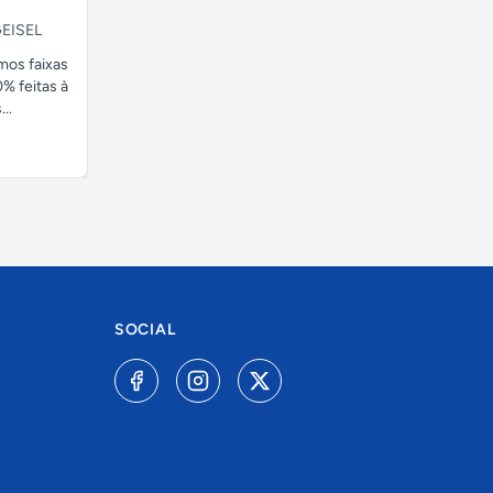
EISEL
amos faixas
% feitas à
..
SOCIAL