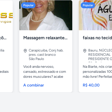
Popular
Popular
Tercriss Manutenções e Serviços
Massagem relaxante- terapeutica e depilação
lia
Carapicuiba
,
Conj hab.
Bauru
,
NÚCLE
pres. cast branco
RESIDENCIAL
São Paulo
PRESIDENTE G
São Paulo
Você anda nervoso,
Na Biarte, nós cri
ediais
cansado, estressado e com
personalizadas 100
dores musculares? acabe
mão livre! Perfeitas.
com esses...
A combinar
R$ 40,00