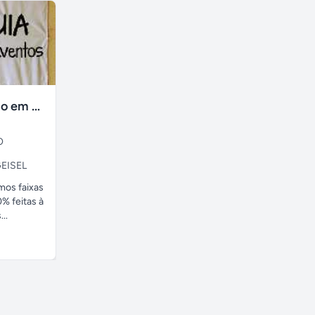
faixas no tecido em ate 24H
O
EISEL
amos faixas
% feitas à
..