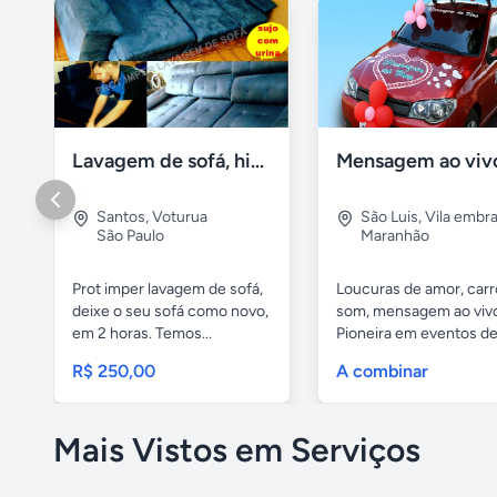
Lavagem de sofá, higienização sofá, Impermeabilização
Santos
,
Voturua
São Luis
,
Vila embra
São Paulo
Maranhão
Prot imper lavagem de sofá,
Loucuras de amor, carr
deixe o seu sofá como novo,
som, mensagem ao viv
em 2 horas. Temos...
Pioneira em eventos de.
R$ 250,00
A combinar
Mais Vistos em Serviços