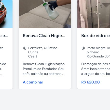
Mensagem ao vivo em carro de som
Renova Clean Higienização Premium de Estofados
tel
Fortaleza
,
Quintino
Porto Alegre
,
l
Cunha
pinheiro
Ceará
Rio Grande do 
o de
Renova Clean Higienização
Promoçao de box 
o.
Premium de Estofados Seu
8mm incolor tenh
..
sofá, colchão ou poltrona...
a largura de seu box
A combinar
R$ 620,00