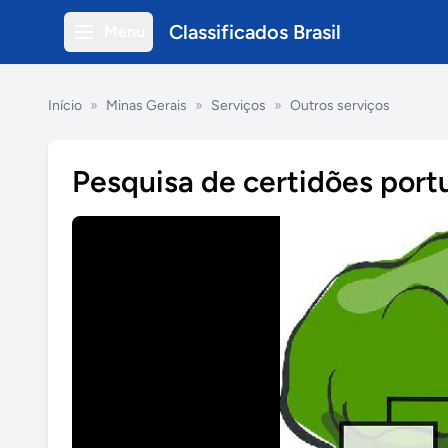
Classificados Brasil
Menu
Início
»
Minas Gerais
»
Serviços
»
Outros serviços
Pesquisa de certidões por