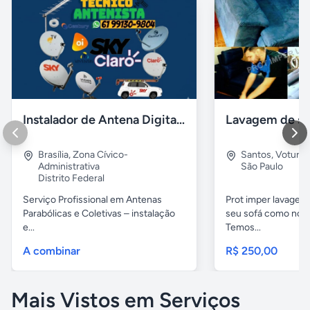
Instalador de Antena Digital em Brasília
Brasília
,
Zona Cívico-
Santos
,
Voturu
Administrativa
São Paulo
Distrito Federal
Serviço Profissional em Antenas
Prot imper lavagem 
Parabólicas e Coletivas – instalação
seu sofá como novo
e...
Temos...
A combinar
R$ 250,00
Mais Vistos em Serviços