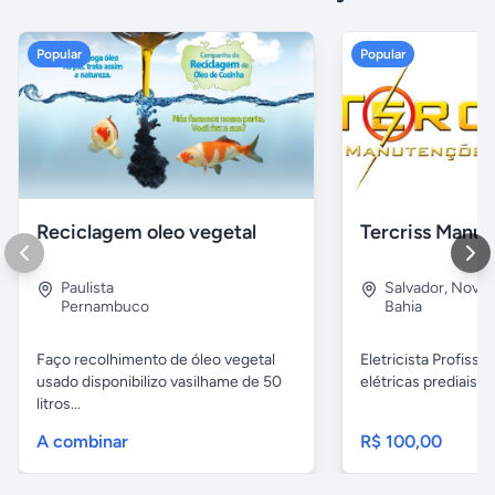
Popular
Popular
Reciclagem oleo vegetal
Paulista
Salvador
,
Nova B
Pernambuco
Bahia
Faço recolhimento de óleo vegetal
Eletricista Profissi
usado disponibilizo vasilhame de 50
elétricas prediais e 
litros...
A combinar
R$ 100,00