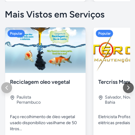
Mais Vistos em Serviços
Popular
Popular
Reciclagem oleo vegetal
Paulista
Salvador
,
Nova B
Pernambuco
Bahia
Faço recolhimento de óleo vegetal
Eletricista Profissi
usado disponibilizo vasilhame de 50
elétricas prediais e 
litros...