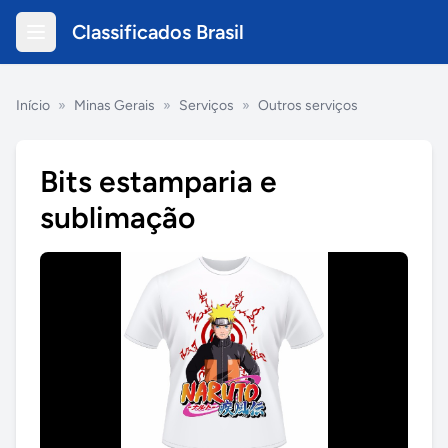
Classificados Brasil
Início
»
Minas Gerais
»
Serviços
»
Outros serviços
Bits estamparia e
sublimação