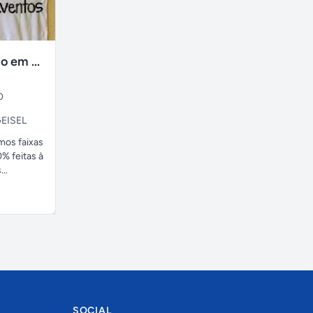
faixas no tecido em ate 24H
O
EISEL
amos faixas
% feitas à
..
SOCIAL