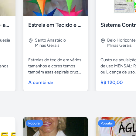
Fisioterapia- RPG- acupuntura Freguesia RJ
Estrela em Tecido e fitas Metálicas p/ Decoração
uesia
Santo Anastácio
Belo Horizonte
Minas Gerais
Minas Gerais
Estrelas de tecido em vários
Custo de aquisição
 anos
tamanhos e cores temos
de uso MENSAL: R
também asas espirais cruz...
ou Licença de uso..
A combinar
R$ 120,00
Popular
Popular