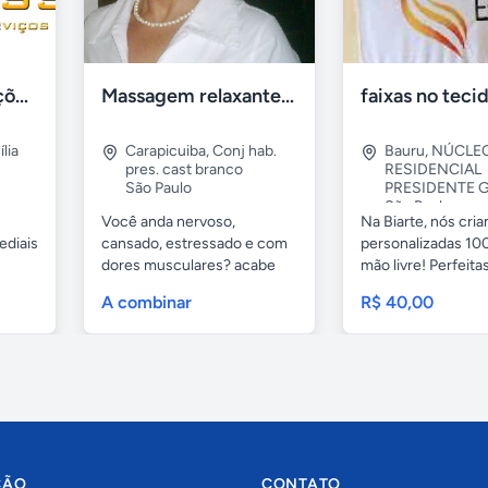
Tercriss Manutenções e Serviços
Massagem relaxante- terapeutica e depilação
lia
Carapicuiba
,
Conj hab.
Bauru
,
NÚCLE
pres. cast branco
RESIDENCIAL
São Paulo
PRESIDENTE G
São Paulo
Você anda nervoso,
Na Biarte, nós cri
ediais
cansado, estressado e com
personalizadas 100
dores musculares? acabe
mão livre! Perfeitas.
com esses...
A combinar
R$ 40,00
ÇÃO
CONTATO