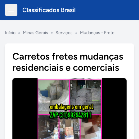
Classificados Brasil
Início
»
Minas Gerais
»
Serviços
»
Mudanças - Frete
Carretos fretes mudanças
residenciais e comerciais