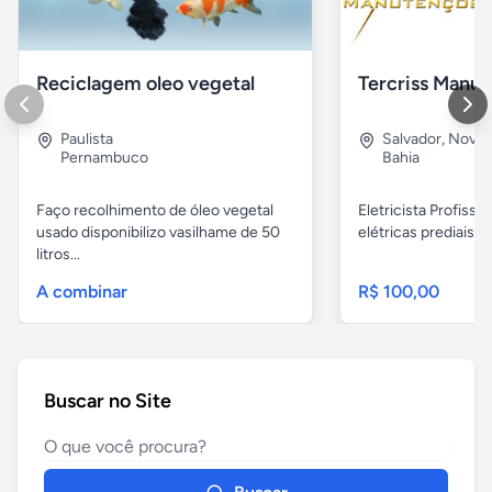
Reciclagem oleo vegetal
Paulista
Salvador
,
Nova B
Pernambuco
Bahia
Faço recolhimento de óleo vegetal
Eletricista Profissi
usado disponibilizo vasilhame de 50
elétricas prediais e 
litros...
A combinar
R$ 100,00
Buscar no Site