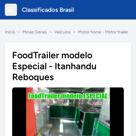
Classificados Brasil
Início
»
Minas Gerais
»
Veículos
»
Motor home - Motor trailer
FoodTrailer modelo
Especial - Itanhandu
Reboques