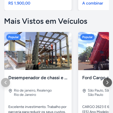
R$ 1.900,00
A combinar
Mais Vistos em Veículos
Popular
Popular
Desempenador de chassi e caçambas basculantes
Rio de janeiro
,
Realengo
São Paulo
,
São 
Rio de Janeiro
São Paulo
Excelente investimento. Trabalho por
CARGO 2623 E 6x4 
parceria para reduzir os seus custos,
(E5) Ano Modelo: Z