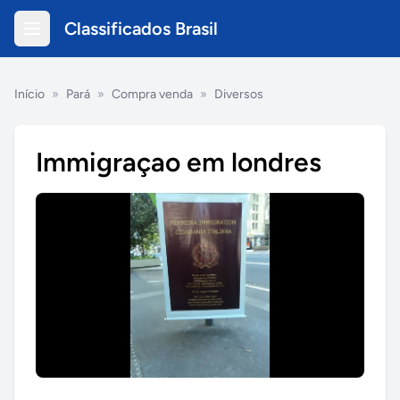
Classificados Brasil
Início
»
Pará
»
Compra venda
»
Diversos
Immigraçao em londres