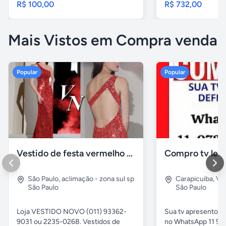
R$ 100,00
R$ 732,00
Mais Vistos em Compra venda
Popular
Popular
Vestido de festa vermelho com brilho e pedraria
Compro tv led
São Paulo
,
aclimação - zona sul sp
Carapicuiba
,
Vil
São Paulo
São Paulo
Loja VESTIDO NOVO (011) 93362-
Sua tv apresentou
9031 ou 2235-0268. Vestidos de
no WhatsApp 11 97