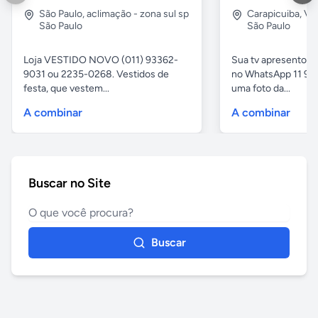
São Paulo
,
aclimação - zona sul sp
Carapicuiba
,
Vil
São Paulo
São Paulo
Loja VESTIDO NOVO (011) 93362-
Sua tv apresentou
9031 ou 2235-0268. Vestidos de
no WhatsApp 11 97
festa, que vestem...
uma foto da...
A combinar
A combinar
Buscar no Site
Buscar