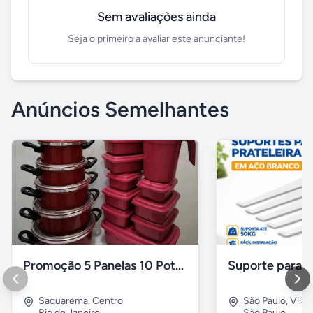
Sem avaliações ainda
Seja o primeiro a avaliar este anunciante!
Anúncios Semelhantes
Promoção 5 Panelas 10 Potes Multiuso
Saquarema
,
Centro
São Paulo
,
Vila 
Rio de Janeiro
São Paulo