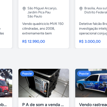
São Miguel Arcanjo
,
Brasilia
,
Asa sul
Jardim Pica Pau
Distrito Federa
São Paulo
Vendo quadriciclo MVK 150
Detetive falcão Bra
o
cilindradas, ano 2008,
investigação inteli
das
extremamente bem
operacional conjug
conservado e...
dossiês...
R$ 12.990,00
R$ 3.000,00
Popular
Popular
Ford Cargo caçamba 2623 e 6x4 turbo 2p diesel 2015
P A de som a venda - brasilia