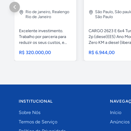
Rio de janeiro
,
Realengo
São Paulo
,
São paul
Rio de Janeiro
São Paulo
Excelente investimento.
CARGO 2623 E 6x4 Tu
Trabalho por parceria para
2p (diesel)(E5) Ano Mo
reduzir os seus custos, e...
Zero KM a diesel (libera
R$ 320.000,00
R$ 6.944,00
INSTITUCIONAL
NAVEGA
Sobre Nós
Início
Termos de Serviço
Anúncios