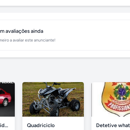
m avaliações ainda
meiro a avaliar este anunciante!
Compro carro batido em brasília
Quadriciclo