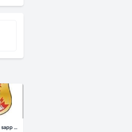
Detetive what sapp Localização Veiculos
Consorcios ativos ou Cancelados