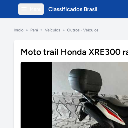
Classificados Brasil
Menu
Início
»
Pará
»
Veículos
»
Outros - Veículos
Moto trail Honda XRE300 ra