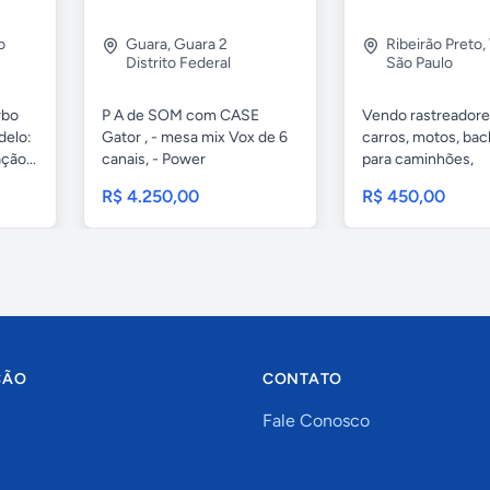
o
Guara
,
Guara 2
Ribeirão Preto
,
Distrito Federal
São Paulo
rbo
P A de SOM com CASE
Vendo rastreadore
delo:
Gator , - mesa mix Vox de 6
carros, motos, bac
ção...
canais, - Power
para caminhões,
MICROLOGIC...
R$ 4.250,00
R$ 450,00
ÇÃO
CONTATO
Fale Conosco