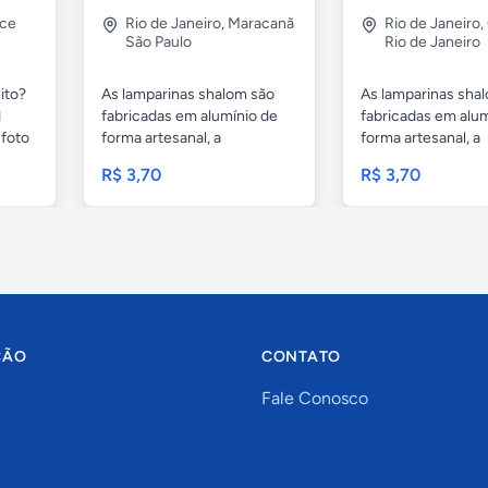
rce
Rio de Janeiro
,
Maracanã
Rio de Janeiro
,
São Paulo
Rio de Janeiro
ito?
As lamparinas shalom são
As lamparinas sha
1
fabricadas em alumínio de
fabricadas em alum
foto
forma artesanal, a
forma artesanal, a
embalagem...
embalagem...
R$ 3,70
R$ 3,70
ÇÃO
CONTATO
Fale Conosco