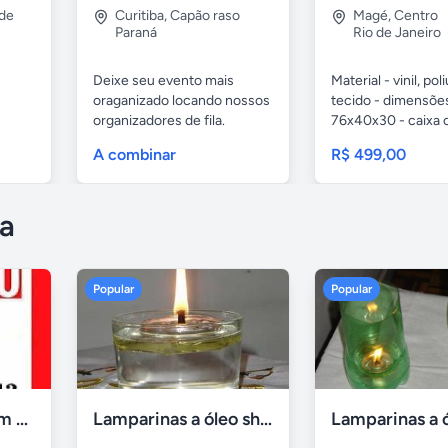
de
Curitiba
,
Capão raso
Magé
,
Centro
Paraná
Rio de Janeiro
Deixe seu evento mais
Material - vinil, po
oraganizado locando nossos
tecido - dimensõe
organizadores de fila.
76x40x30 - caixa 
1...
A combinar
R$ 499,00
a
Popular
Popular
Compro tv led com defeito
Lamparinas a óleo shalom