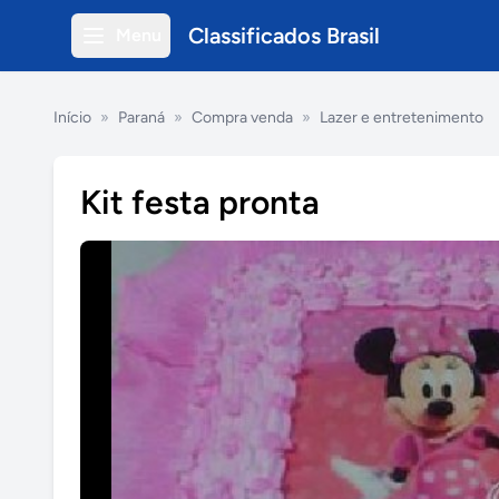
Classificados Brasil
Menu
Início
»
Paraná
»
Compra venda
»
Lazer e entretenimento
Kit festa pronta