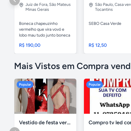
Juiz de Fora
,
São Mateus
São Paulo
,
Casa ver
Minas Gerais
Tocantins
Boneca chapeuzinho
SEBO Casa Verde
vermelho que vira vovó e
lobo mau tudo junto boneca
42 cm ,...
R$ 190,00
R$ 12,50
Mais Vistos em Compra vend
Popular
Popular
Vestido de festa vermelho com brilho e pedraria