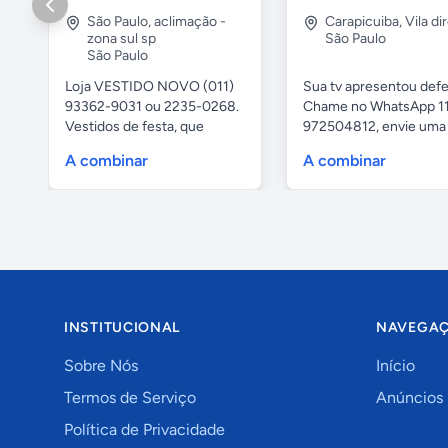
São Paulo
,
aclimação -
Carapicuiba
,
Vila di
zona sul sp
São Paulo
São Paulo
Loja VESTIDO NOVO (011)
Sua tv apresentou defe
93362-9031 ou 2235-0268.
Chame no WhatsApp 1
Vestidos de festa, que
972504812, envie uma 
vestem...
da...
A combinar
A combinar
INSTITUCIONAL
NAVEGA
Sobre Nós
Início
Termos de Serviço
Anúncios
Política de Privacidade