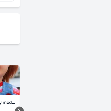
Boneco chucky modelo good guys réplica real
Caixas Acústicas Gradiente E3