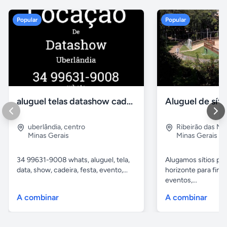
Popular
Popular
aluguel telas datashow cadeiras uberlândia
uberlândia
,
centro
Ribeirão das N
Minas Gerais
Minas Gerais
34 99631-9008 whats, aluguel, tela,
Alugamos sítios pr
data, show, cadeira, festa, evento,...
horizonte para fina
eventos,...
A combinar
A combinar