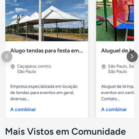
Alugo tendas para festa em caçapava e região
Aluguel de br
Caçapava
,
centro
São Paulo
,
Sant
São Paulo
São Paulo
Empresa especializada em locação
Aluguel de brinqued
de tendas para eventos em geral,
eventos em santo a
diversas...
Contato...
A combinar
A combinar
Mais Vistos em Comunidade