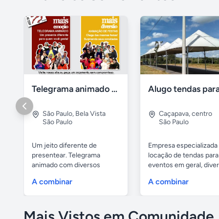
Telegrama animado - festas - presentes e eventos
São Paulo
,
Bela Vista
Caçapava
,
centro
São Paulo
São Paulo
Um jeito diferente de
Empresa especializada
presentear. Telegrama
locação de tendas para
animado com diversos
eventos em geral, divers
personagens:...
A combinar
A combinar
Mais Vistos em Comunidade