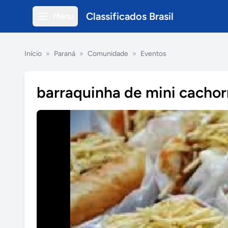
Classificados Brasil
Menu
Início
»
Paraná
»
Comunidade
»
Eventos
barraquinha de mini cachor