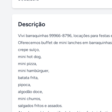
Descrição
Vivi barraquinhas 99966-8796, locações para festas e
Oferecemos buffet de mini lanches em barraquinhas: 
crepe suíço, 

mini hot dog,

mini pizza, 

mini hambúrguer, 

batata frita, 

pipoca,

algodão doce,

mini churros,

salgados fritos e assados. 
