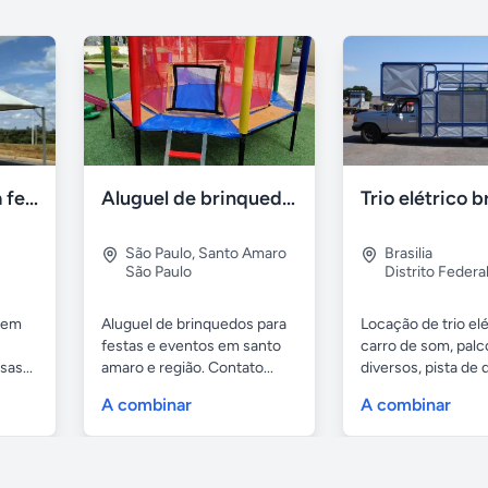
Alugo tendas para festa em caçapava e região
Aluguel de brinquedos
Trio elétrico br
São Paulo
,
Santo Amaro
Brasilia
São Paulo
Distrito Federa
 em
Aluguel de brinquedos para
Locação de trio elé
festas e eventos em santo
carro de som, palc
as...
amaro e região. Contato...
diversos, pista de
com...
A combinar
A combinar