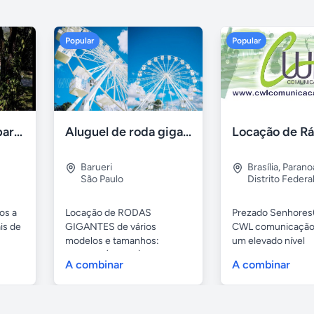
Popular
Popular
Aluguel de sítios para festas e eventos em BH
Aluguel de roda gigante
Barueri
Brasília
,
Parano
São Paulo
Distrito Federa
os a
Locação de RODAS
Prezado Senhores(
is de
GIGANTES de vários
CWL comunicação
modelos e tamanhos:
um elevado nível
4,80mts (infantil), 6,...
profissional...
A combinar
A combinar