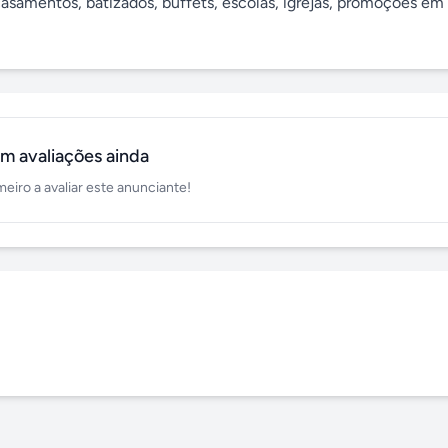
casamentos, batizados, buffets, escolas, igrejas, promoções em 
m avaliações ainda
meiro a avaliar este anunciante!