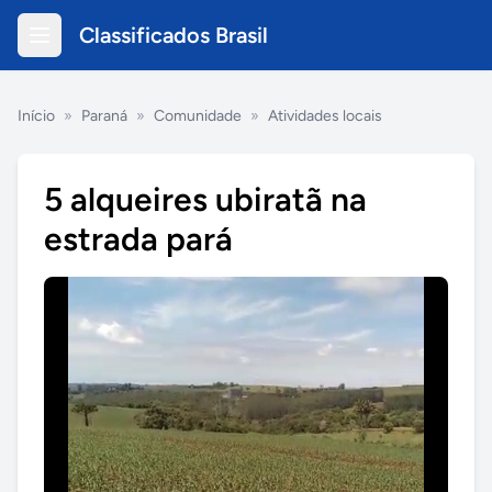
Classificados Brasil
Início
»
Paraná
»
Comunidade
»
Atividades locais
5 alqueires ubiratã na
estrada pará