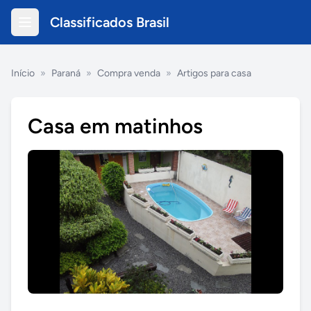
Classificados Brasil
Início
»
Paraná
»
Compra venda
»
Artigos para casa
Casa em matinhos