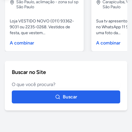
São Paulo
,
aclimação - zona sul sp
Carapicuiba
,
Vil
São Paulo
São Paulo
Loja VESTIDO NOVO (011) 93362-
Sua tv apresentou
9031 ou 2235-0268. Vestidos de
no WhatsApp 11 97
festa, que vestem...
uma foto da...
A combinar
A combinar
Buscar no Site
Buscar