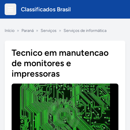
Classificados Brasil
Início
»
Paraná
»
Serviços
»
Serviços de informática
Tecnico em manutencao
de monitores e
impressoras