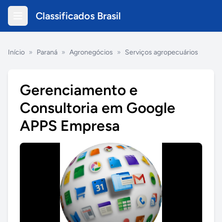
Classificados Brasil
Início
»
Paraná
»
Agronegócios
»
Serviços agropecuários
Gerenciamento e
Consultoria em Google
APPS Empresa