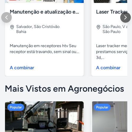
Manutenção e atualização em receptores Htv em Salvador Ba
Salvador
,
São Cristóvão
São Paulo
,
V alp
Bahia
São Paulo
Manutenção em receptores htv Seu
Laser tracker mediç
receptor está travando, sem sinal ou...
prestamos serviços
3d,...
A combinar
A combinar
Mais Vistos em Agronegócios
Popular
Popular