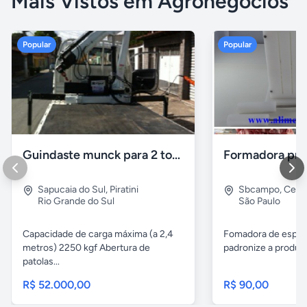
Mais Vistos em Agronegócios
Popular
Popular
Guindaste munck para 2 toneladas
Sapucaia do Sul
,
Piratini
Sbcampo
,
Cent
Rio Grande do Sul
São Paulo
Capacidade de carga máxima (a 2,4
Fomadora de espeto
metros) 2250 kgf Abertura de
padronize a produçã
patolas...
R$ 52.000,00
R$ 90,00