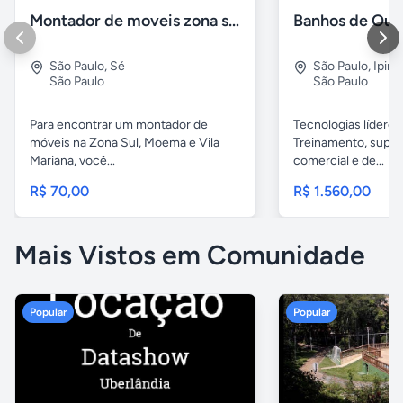
Montador de moveis zona sul moema, vila mariana
São Paulo
,
Sé
São Paulo
,
Ipira
São Paulo
São Paulo
Para encontrar um montador de
Tecnologias líderes
móveis na Zona Sul, Moema e Vila
Treinamento, supor
Mariana, você...
comercial e de...
R$ 70,00
R$ 1.560,00
Mais Vistos em Comunidade
Popular
Popular