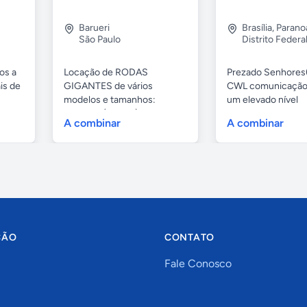
Barueri
Brasília
,
Parano
São Paulo
Distrito Federa
os a
Locação de RODAS
Prezado Senhores(
is de
GIGANTES de vários
CWL comunicação
modelos e tamanhos:
um elevado nível
4,80mts (infantil), 6,...
profissional...
A combinar
A combinar
ÇÃO
CONTATO
Fale Conosco