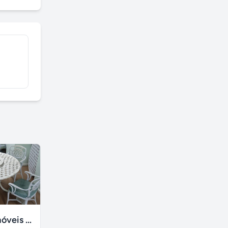
Compramos móveis usados
Revenda de roupas em consignação