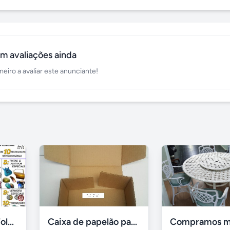
m avaliações ainda
meiro a avaliar este anunciante!
Banhos de Ouro, Folheação Portátil, Metalização e mais!
Caixa de papelão para sedex