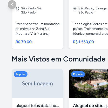
São Paulo
,
Sé
São Paulo
,
Ipiranga
São Paulo
São Paulo
Para encontrar um montador
Tecnologias líderes em
de móveis na Zona Sul,
países. Treinamento, s
Moema e Vila Mariana,
técnico, comercial e de.
você...
R$ 70,00
R$ 1.560,00
Mais Vistos em Comunidade
Popular
Popular
aluguel telas datashow cadeiras uberlândia