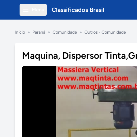
Classificados Brasil
Menu
Início
»
Paraná
»
Comunidade
»
Outros - Comunidade
Maquina, Dispersor Tinta,G