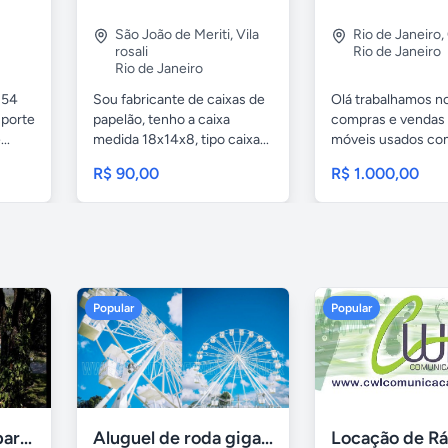
São João de Meriti
,
Vila
Rio de Janeiro
,
rosali
Rio de Janeiro
Rio de Janeiro
 54
Sou fabricante de caixas de
Olá trabalhamos n
uporte
papelão, tenho a caixa
compras e vendas
..
medida 18x14x8, tipo caixa...
móveis usados c
móveis...
R$ 90,00
R$ 1.000,00
Popular
Popular
Aluguel de sítios para festas e eventos em BH
Aluguel de roda gigante