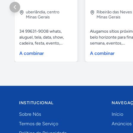
uberlândia
,
centro
Ribeirão das Neves
Minas Gerais
Minas Gerais
34 99631-9008 whats,
Alugamos sítios próxim
aluguel, tela, data, show,
belo horizonte para fina
cadeira, festa, evento,...
semana, eventos,...
A combinar
A combinar
INSTITUCIONAL
NAVEGA
Sobre Nós
Início
Termos de Serviço
Anúncios