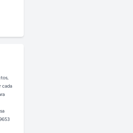
os, 
 cada 
ra 
sa 
9653 