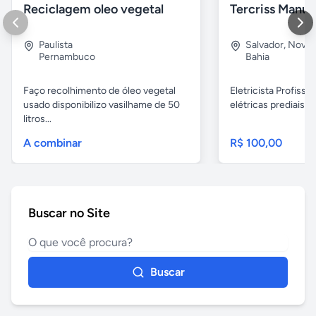
Reciclagem oleo vegetal
Paulista
Salvador
,
Nova B
Pernambuco
Bahia
Faço recolhimento de óleo vegetal
Eletricista Profissi
usado disponibilizo vasilhame de 50
elétricas prediais e 
litros...
A combinar
R$ 100,00
Buscar no Site
Buscar