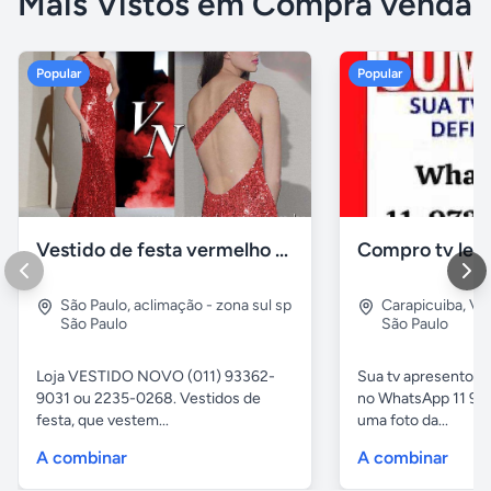
Mais Vistos em Compra venda
Popular
Popular
Vestido de festa vermelho com brilho e pedraria
Compro tv led
São Paulo
,
aclimação - zona sul sp
Carapicuiba
,
Vil
São Paulo
São Paulo
Loja VESTIDO NOVO (011) 93362-
Sua tv apresentou
9031 ou 2235-0268. Vestidos de
no WhatsApp 11 97
festa, que vestem...
uma foto da...
A combinar
A combinar