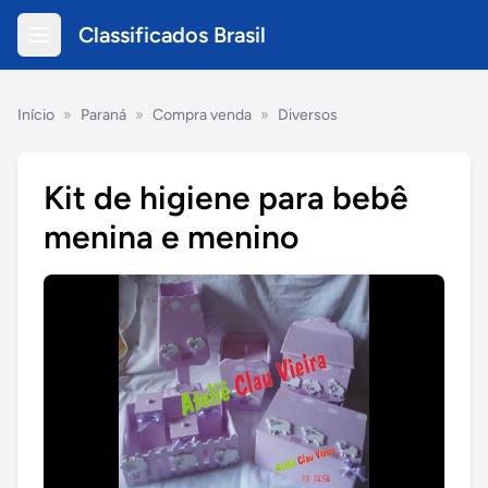
Classificados Brasil
Início
»
Paraná
»
Compra venda
»
Diversos
Kit de higiene para bebê
menina e menino