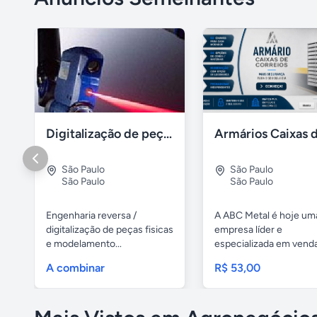
Digitalização de peças e produtos / impressão 3D polyworks
São Paulo
São Paulo
São Paulo
São Paulo
Engenharia reversa /
A ABC Metal é hoje um
digitalização de peças fisicas
empresa líder e
e modelamento...
especializada em vend
caixas de...
A combinar
R$ 53,00