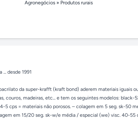
Agronegócios
»
Produtos rurais
 ... desde 1991

oacrilato da super-krafft (kraft bond) aderem materiais iguais ou
as, couros, madeiras, etc... e tem os seguintes modelos: black-5
: 4-5 cps = materiais não porosos. – colagem em 5 seg. sk-50 mé
colagem em 15/20 seg. sk-w/e média / especial (we) visc. 40-55 c