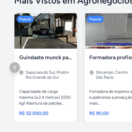
Mais Vistos em Agronegócio
Popular
Popular
Guindaste munck para 2 toneladas
Sapucaia do Sul
,
Piratini
Sbcampo
,
Centro
Rio Grande do Sul
São Paulo
Capacidade de carga
Fomadora de espetos a
máxima (a 2,4 metros) 2250
e padronize a produçã
kgf Abertura de patolas...
mais...
R$ 52.000,00
R$ 90,00