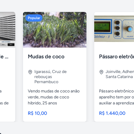
Popular
Armários Caixas de Correio para Condominio - ABC Metal
Mudas de coco
Pássaro eletrô
Igarassú
,
Cruz de
Joinville
,
Adhem
rebouças
Santa Catarina
Pernambuco
a
Vendo mudas de coco anão
Pássaro eletrônico
verde, mudas de coco
aparelho tem por o
as de
hibrido, 25 anos
auxiliar a aprendiz
melhoramento...
R$ 10,00
R$ 1.440,00