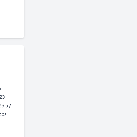
 
23 
dia / 
ps = 