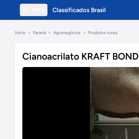
Classificados Brasil
Menu
Início
»
Paraná
»
Agronegócios
»
Produtos rurais
Cianoacrilato KRAFT BOND