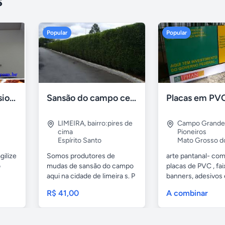
s
Popular
Popular
Formadora profissional carne
Sansão do campo cerca viva por 0,65 á muda
LIMEIRA
,
bairro:pires de
Campo Grande
cima
Pioneiros
Espírito Santo
Mato Grosso d
gilize
Somos produtores de
arte pantanal- com.
o
mudas de sansão do campo
placas de PVC , fai
aqui na cidade de limeira s. P
banners, adesivos
e...
geral,...
R$ 41,00
A combinar