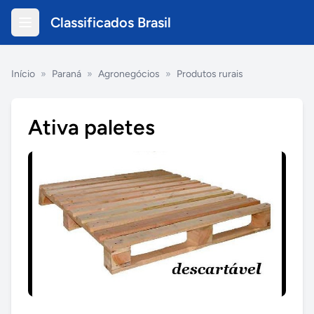
Classificados Brasil
Início
»
Paraná
»
Agronegócios
»
Produtos rurais
Ativa paletes