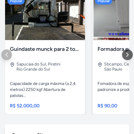
Popular
Popular
Guindaste munck para 2 toneladas
Sapucaia do Sul
,
Piratini
Sbcampo
,
Cent
Rio Grande do Sul
São Paulo
Capacidade de carga máxima (a 2,4
Fomadora de espeto
metros) 2250 kgf Abertura de
padronize a produçã
patolas...
R$ 52.000,00
R$ 90,00