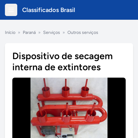
Classificados Brasil
Início
»
Paraná
»
Serviços
»
Outros serviços
Dispositivo de secagem
interna de extintores