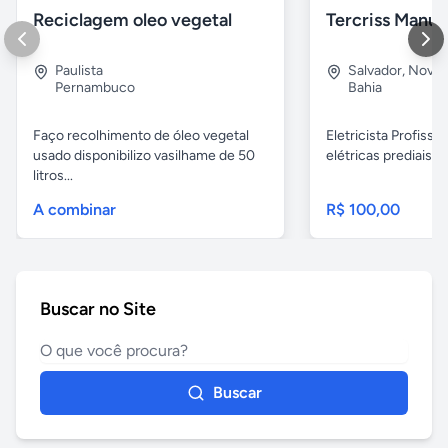
Reciclagem oleo vegetal
Paulista
Salvador
,
Nova B
Pernambuco
Bahia
Faço recolhimento de óleo vegetal
Eletricista Profissi
usado disponibilizo vasilhame de 50
elétricas prediais e 
litros...
A combinar
R$ 100,00
Buscar no Site
Buscar